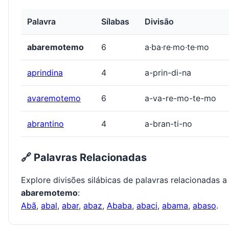
Palavra
Sílabas
Divisão
abaremotemo
6
a·ba·re·mo·te·mo
aprindina
4
a-prin-di-na
avaremotemo
6
a-va-re-mo-te-mo
abrantino
4
a-bran-ti-no
🔗 Palavras Relacionadas
Explore divisões silábicas de palavras relacionadas a
abaremotemo
:
Abã
,
abal
,
abar
,
abaz
,
Ababa
,
abaci
,
abama
,
abaso
.