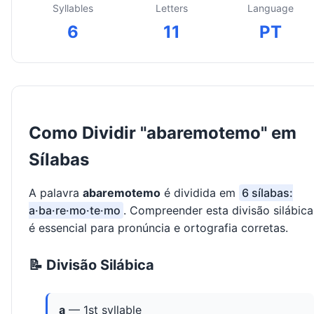
Syllables
Letters
Language
6
11
PT
Como Dividir "abaremotemo" em
Sílabas
A palavra
abaremotemo
é dividida em
6 sílabas:
a·ba·re·mo·te·mo
. Compreender esta divisão silábica
é essencial para pronúncia e ortografia corretas.
📝 Divisão Silábica
a
— 1st syllable