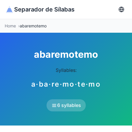
Separador de Sílabas
Home
abaremotemo
abaremotemo
Syllables:
a·ba·re·mo·te·mo
6 syllables