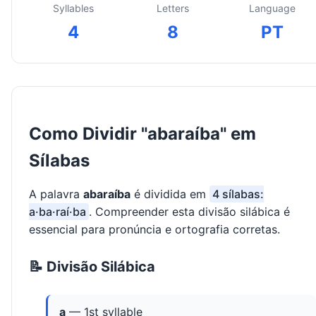
Syllables
Letters
Language
4
8
PT
Como Dividir "abaraíba" em
Sílabas
A palavra
abaraíba
é dividida em
4 sílabas:
a·ba·raí·ba
. Compreender esta divisão silábica é
essencial para pronúncia e ortografia corretas.
📝 Divisão Silábica
a
— 1st syllable