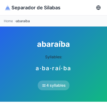
Separador de Sílabas
Home
abaraíba
abaraíba
Syllables:
a·ba·raí·ba
4 syllables