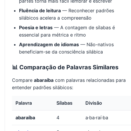
partes torna mais fácil lembrar e escrever
Fluência de leitura
— Reconhecer padrões
silábicos acelera a compreensão
Poesia e letras
— A contagem de sílabas é
essencial para métrica e ritmo
Aprendizagem de idiomas
— Não-nativos
beneficiam-se da consciência silábica
📊 Comparação de Palavras Similares
Compare
abaraíba
com palavras relacionadas para
entender padrões silábicos:
Palavra
Sílabas
Divisão
abaraíba
4
a·ba·raí·ba