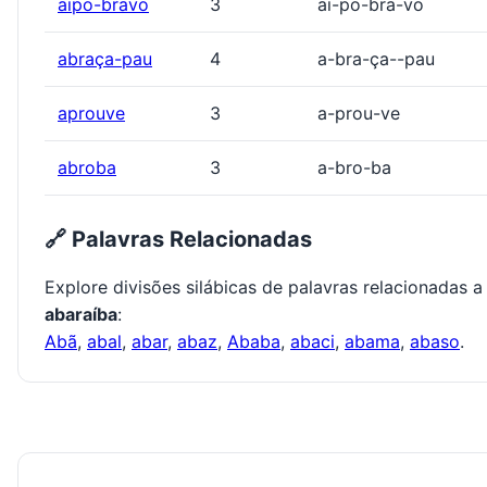
aipo-bravo
3
ai-po-bra-vo
abraça-pau
4
a-bra-ça--pau
aprouve
3
a-prou-ve
abroba
3
a-bro-ba
🔗 Palavras Relacionadas
Explore divisões silábicas de palavras relacionadas a
abaraíba
:
Abã
,
abal
,
abar
,
abaz
,
Ababa
,
abaci
,
abama
,
abaso
.