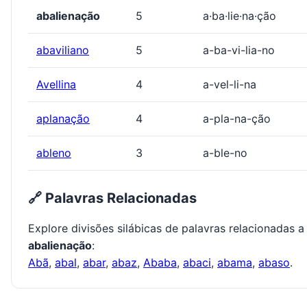
abalienação
5
a·ba·lie·na·ção
abaviliano
5
a-ba-vi-lia-no
Avellina
4
a-vel-li-na
aplanação
4
a-pla-na-ção
ableno
3
a-ble-no
🔗 Palavras Relacionadas
Explore divisões silábicas de palavras relacionadas a
abalienação
:
Abã
,
abal
,
abar
,
abaz
,
Ababa
,
abaci
,
abama
,
abaso
.