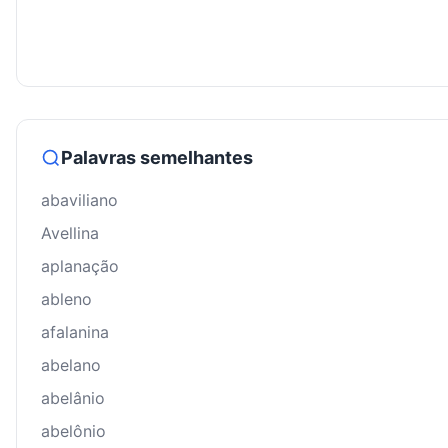
Palavras semelhantes
abaviliano
Avellina
aplanação
ableno
afalanina
abelano
abelânio
abelônio