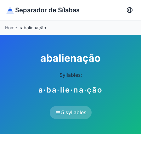
Separador de Sílabas
Home
abalienação
abalienação
Syllables:
a·ba·lie·na·ção
5 syllables