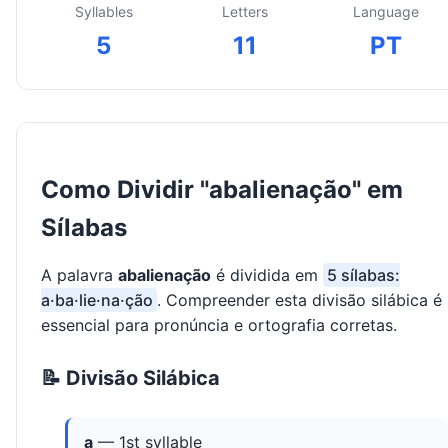
Syllables
Letters
Language
5
11
PT
Como Dividir "abalienação" em
Sílabas
A palavra
abalienação
é dividida em
5 sílabas:
a·ba·lie·na·ção
. Compreender esta divisão silábica é
essencial para pronúncia e ortografia corretas.
📝 Divisão Silábica
a
— 1st syllable