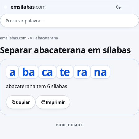
emsilabas
.com
◍
Procurar palavra
emsilabas.com
›
A
›
abacaterana
Separar abacaterana em sílabas
a
ba
ca
te
ra
na
abacaterana tem 6 sílabas
Copiar
Imprimir
PUBLICIDADE