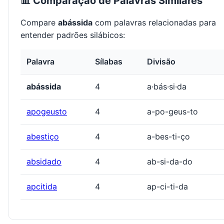
📊 Comparação de Palavras Similares
Compare
abássida
com palavras relacionadas para
entender padrões silábicos:
Palavra
Sílabas
Divisão
abássida
4
a·bás·si·da
apogeusto
4
a-po-geus-to
abestiço
4
a-bes-ti-ço
absidado
4
ab-si-da-do
apcitida
4
ap-ci-ti-da