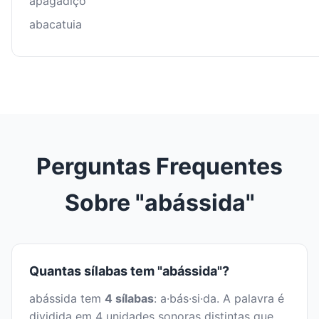
apagadiço
abacatuia
Perguntas Frequentes
Sobre "abássida"
Quantas sílabas tem "abássida"?
abássida tem
4 sílabas
: a·bás·si·da. A palavra é
dividida em 4 unidades sonoras distintas que