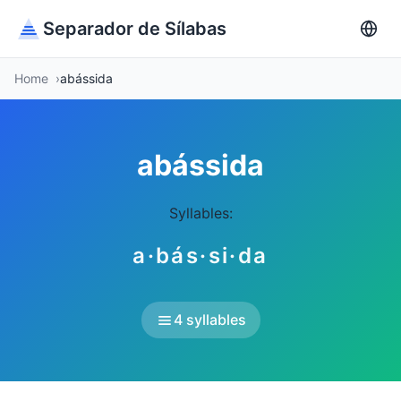
Separador de Sílabas
Home
abássida
abássida
Syllables:
a·bás·si·da
4 syllables