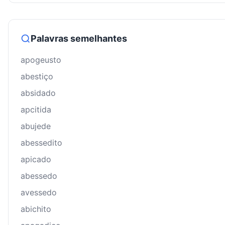
Palavras semelhantes
apogeusto
abestiço
absidado
apcitida
abujede
abessedito
apicado
abessedo
avessedo
abichito