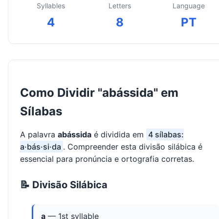
Syllables
Letters
Language
4
8
PT
Como Dividir "abássida" em
Sílabas
A palavra
abássida
é dividida em
4 sílabas:
a·bás·si·da
. Compreender esta divisão silábica é
essencial para pronúncia e ortografia corretas.
📝 Divisão Silábica
a
— 1st syllable