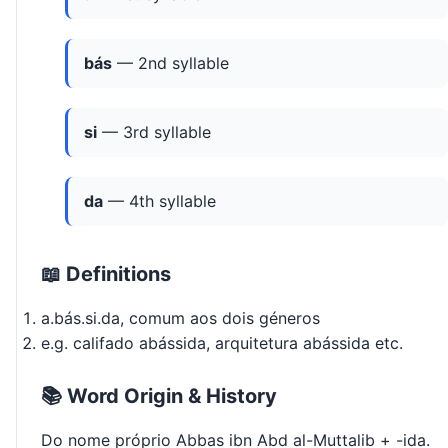
bás
— 2nd syllable
si
— 3rd syllable
da
— 4th syllable
📖 Definitions
a.bás.si.da, comum aos dois géneros
e.g. califado abássida, arquitetura abássida etc.
📚 Word Origin & History
Do nome próprio Abbas ibn Abd al-Muttalib + -ida.