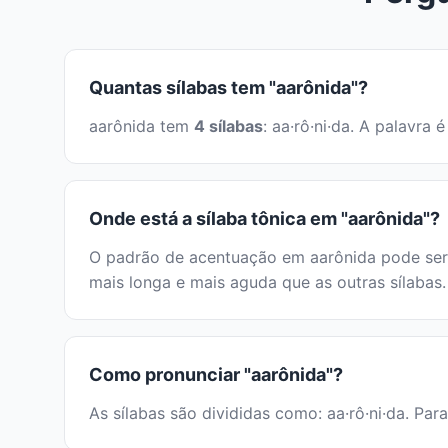
Quantas sílabas tem "aarônida"?
aarônida tem
4 sílabas
: aa·rô·ni·da. A palavr
Onde está a sílaba tônica em "aarônida"?
O padrão de acentuação em aarônida pode ser i
mais longa e mais aguda que as outras sílabas.
Como pronunciar "aarônida"?
As sílabas são divididas como: aa·rô·ni·da. Par