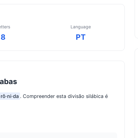
etters
Language
8
PT
labas
·rô·ni·da
. Compreender esta divisão silábica é