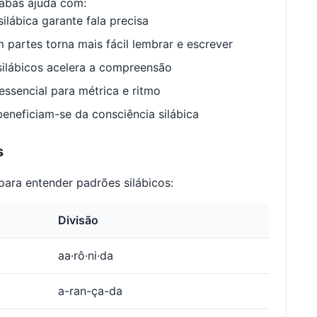
abas ajuda com:
ilábica garante fala precisa
 partes torna mais fácil lembrar e escrever
ilábicos acelera a compreensão
ssencial para métrica e ritmo
neficiam-se da consciência silábica
s
ara entender padrões silábicos:
Divisão
aa·rô·ni·da
a-ran-ça-da