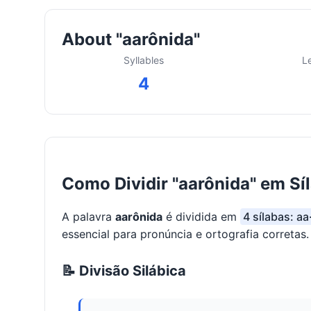
About "aarônida"
Syllables
L
4
Como Dividir "aarônida" em Sí
A palavra
aarônida
é dividida em
4 sílabas: aa
essencial para pronúncia e ortografia corretas.
📝 Divisão Silábica