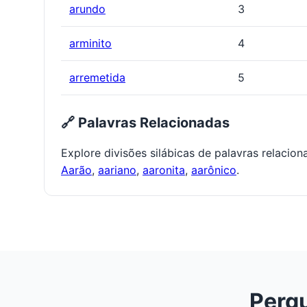
arundo
3
arminito
4
arremetida
5
🔗 Palavras Relacionadas
Explore divisões silábicas de palavras relacio
Aarão
,
aariano
,
aaronita
,
aarônico
.
Pergu