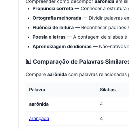
Compreender como decompor
aarônida
em síl
Pronúncia correta
— Conhecer a estrutura s
Ortografia melhorada
— Dividir palavras em
Fluência de leitura
— Reconhecer padrões s
Poesia e letras
— A contagem de sílabas é e
Aprendizagem de idiomas
— Não-nativos be
📊 Comparação de Palavras Similare
Compare
aarônida
com palavras relacionadas p
Palavra
Sílabas
aarônida
4
arançada
4