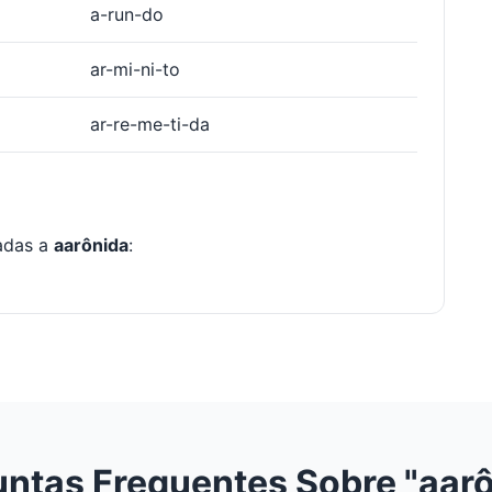
a-run-do
ar-mi-ni-to
ar-re-me-ti-da
nadas a
aarônida
:
ntas Frequentes Sobre "aar