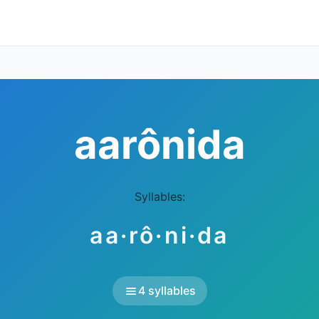
aarônida
Syllables:
aa·rô·ni·da
4 syllables