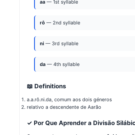
aa
— 1st syllable
rô
— 2nd syllable
ni
— 3rd syllable
da
— 4th syllable
📖 Definitions
a.a.rô.ni.da, comum aos dois géneros
relativo a descendente de Aarão
✓ Por Que Aprender a Divisão Silábi