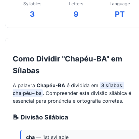
Syllables
Letters
Language
3
9
PT
Como Dividir "Chapéu-BA" em
Sílabas
A palavra
Chapéu-BA
é dividida em
3 sílabas:
cha·péu-·ba
. Compreender esta divisão silábica é
essencial para pronúncia e ortografia corretas.
📝 Divisão Silábica
cha
— 1st syllable