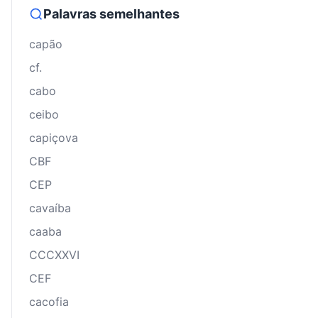
Palavras semelhantes
capão
cf.
cabo
ceibo
capiçova
CBF
CEP
cavaíba
caaba
CCCXXVI
CEF
cacofia