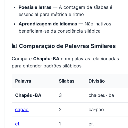
Poesia e letras
— A contagem de sílabas é
essencial para métrica e ritmo
Aprendizagem de idiomas
— Não-nativos
beneficiam-se da consciência silábica
📊 Comparação de Palavras Similares
Compare
Chapéu-BA
com palavras relacionadas
para entender padrões silábicos:
Palavra
Sílabas
Divisão
Chapéu-BA
3
cha·péu-·ba
capão
2
ca-pão
cf.
1
cf.