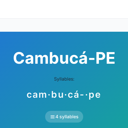
Cambucá-PE
Syllables:
cam·bu·cá-·pe
4 syllables