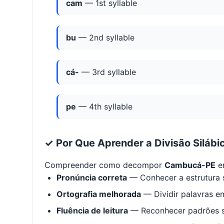
cam
— 1st syllable
bu
— 2nd syllable
cá-
— 3rd syllable
pe
— 4th syllable
✓ Por Que Aprender a Divisão Silábi
Compreender como decompor
Cambucá-PE
em
Pronúncia correta
— Conhecer a estrutura s
Ortografia melhorada
— Dividir palavras em
Fluência de leitura
— Reconhecer padrões s