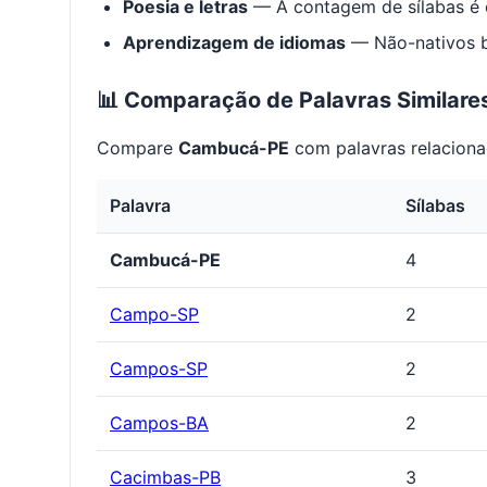
Poesia e letras
— A contagem de sílabas é e
Aprendizagem de idiomas
— Não-nativos be
📊 Comparação de Palavras Similare
Compare
Cambucá-PE
com palavras relaciona
Palavra
Sílabas
Cambucá-PE
4
Campo-SP
2
Campos-SP
2
Campos-BA
2
Cacimbas-PB
3