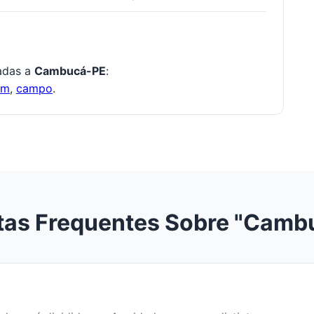
nadas a
Cambucá-PE
:
om
,
campo
.
tas Frequentes Sobre "Camb