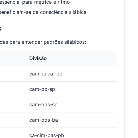
ssencial para métrica e ritmo
neficiam-se da consciência silábica
s
das para entender padrões silábicos:
Divisão
cam·bu·cá-·pe
cam-po-sp
cam-pos-sp
cam-pos-ba
ca-cim-bas-pb