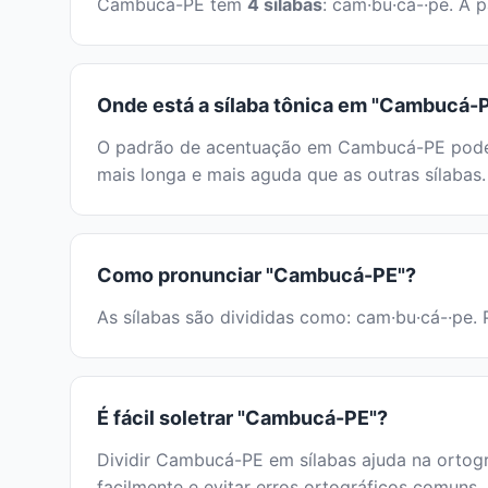
Cambucá-PE tem
4 sílabas
: cam·bu·cá-·pe. A 
Onde está a sílaba tônica em "Cambucá-
O padrão de acentuação em Cambucá-PE pode se
mais longa e mais aguda que as outras sílabas.
Como pronunciar "Cambucá-PE"?
As sílabas são divididas como: cam·bu·cá-·pe. 
É fácil soletrar "Cambucá-PE"?
Dividir Cambucá-PE em sílabas ajuda na ortogra
facilmente e evitar erros ortográficos comuns.