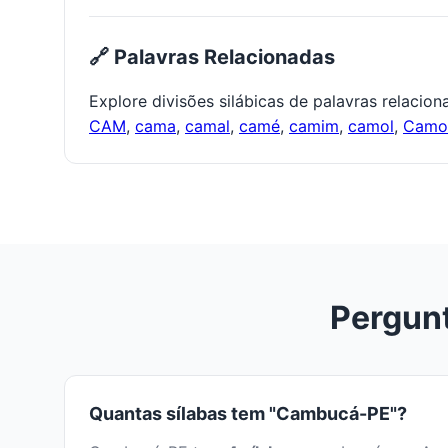
🔗 Palavras Relacionadas
Explore divisões silábicas de palavras relacio
CAM
,
cama
,
camal
,
camé
,
camim
,
camol
,
Cam
Pergun
Quantas sílabas tem "Cambucá-PE"?