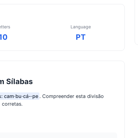
etters
Language
10
PT
m Sílabas
s: cam·bu·cá-·pe
. Compreender esta divisão
 corretas.