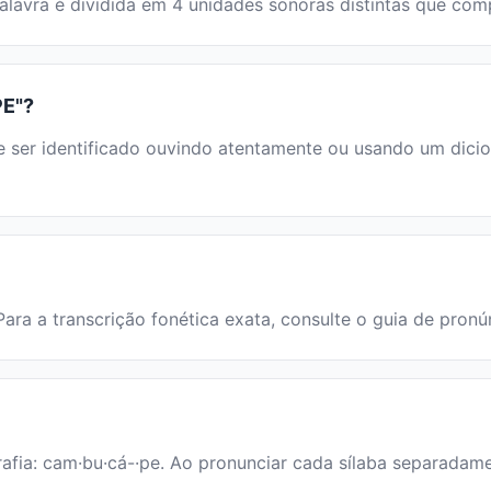
palavra é dividida em 4 unidades sonoras distintas que c
PE"?
r identificado ouvindo atentamente ou usando um dicionár
Para a transcrição fonética exata, consulte o guia de pronú
fia: cam·bu·cá-·pe. Ao pronunciar cada sílaba separadamen