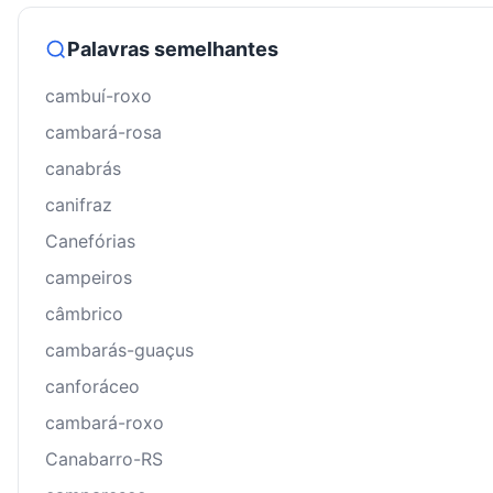
Palavras semelhantes
cambuí-roxo
cambará-rosa
canabrás
canifraz
Canefórias
campeiros
câmbrico
cambarás-guaçus
canforáceo
cambará-roxo
Canabarro-RS