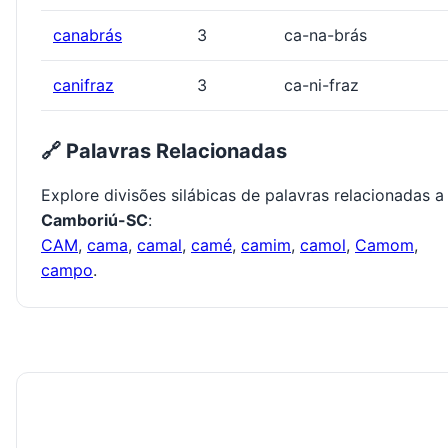
canabrás
3
ca-na-brás
canifraz
3
ca-ni-fraz
🔗 Palavras Relacionadas
Explore divisões silábicas de palavras relacionadas a
Camboriú-SC
:
CAM
,
cama
,
camal
,
camé
,
camim
,
camol
,
Camom
,
campo
.