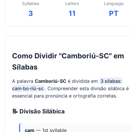
Syllables
Letters
Language
3
11
PT
Como Dividir "Camboriú-SC" em
Sílabas
A palavra
Camboriú-SC
é dividida em
3 sílabas:
cam·bo·riú-sc
. Compreender esta divisão silábica é
essencial para pronúncia e ortografia corretas.
📝 Divisão Silábica
cam
— 1st syllable