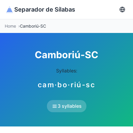
Separador de Sílabas
Home
Camboriú-SC
Camboriú-SC
Syllables:
cam·bo·riú-sc
3 syllables