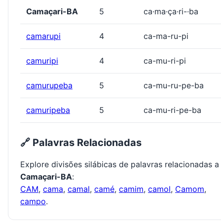
Camaçari-BA
5
ca·ma·ça·ri-·ba
camarupi
4
ca-ma-ru-pi
camuripi
4
ca-mu-ri-pi
camurupeba
5
ca-mu-ru-pe-ba
camuripeba
5
ca-mu-ri-pe-ba
🔗 Palavras Relacionadas
Explore divisões silábicas de palavras relacionadas a
Camaçari-BA
:
CAM
,
cama
,
camal
,
camé
,
camim
,
camol
,
Camom
,
campo
.