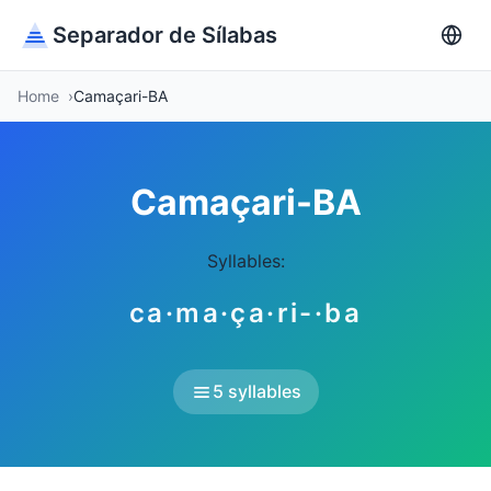
Separador de Sílabas
Home
Camaçari-BA
Camaçari-BA
Syllables:
ca·ma·ça·ri-·ba
5 syllables