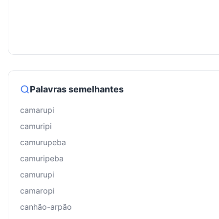
Palavras semelhantes
camarupi
camuripi
camurupeba
camuripeba
camurupi
camaropi
canhão-arpão