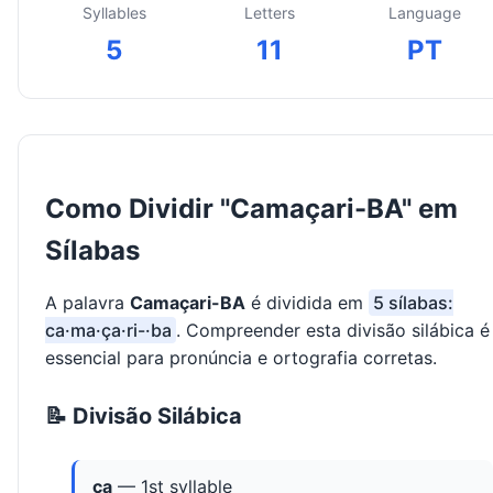
Syllables
Letters
Language
5
11
PT
Como Dividir "Camaçari-BA" em
Sílabas
A palavra
Camaçari-BA
é dividida em
5 sílabas:
ca·ma·ça·ri-·ba
. Compreender esta divisão silábica é
essencial para pronúncia e ortografia corretas.
📝 Divisão Silábica
ca
— 1st syllable