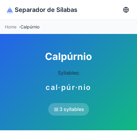
Separador de Sílabas
Home
Calpúrnio
Calpúrnio
Syllables:
cal·púr·nio
3 syllables