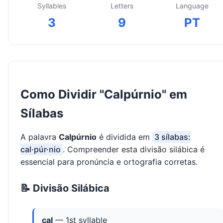
Syllables
Letters
Language
3
9
PT
Como Dividir "Calpúrnio" em
Sílabas
A palavra
Calpúrnio
é dividida em
3 sílabas:
cal·púr·nio
. Compreender esta divisão silábica é
essencial para pronúncia e ortografia corretas.
📝 Divisão Silábica
cal
— 1st syllable