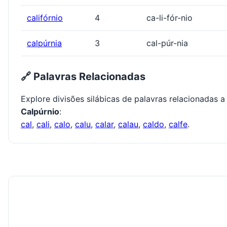
califórnio
4
ca-li-fór-nio
calpúrnia
3
cal-púr-nia
🔗 Palavras Relacionadas
Explore divisões silábicas de palavras relacionadas a
Calpúrnio
:
cal
,
cali
,
calo
,
calu
,
calar
,
calau
,
caldo
,
calfe
.