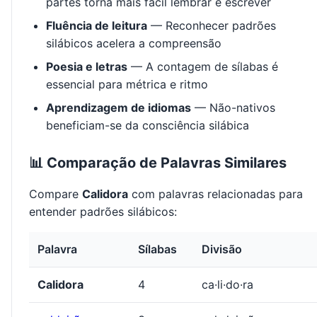
partes torna mais fácil lembrar e escrever
Fluência de leitura
— Reconhecer padrões
silábicos acelera a compreensão
Poesia e letras
— A contagem de sílabas é
essencial para métrica e ritmo
Aprendizagem de idiomas
— Não-nativos
beneficiam-se da consciência silábica
📊 Comparação de Palavras Similares
Compare
Calidora
com palavras relacionadas para
entender padrões silábicos:
Palavra
Sílabas
Divisão
Calidora
4
ca·li·do·ra