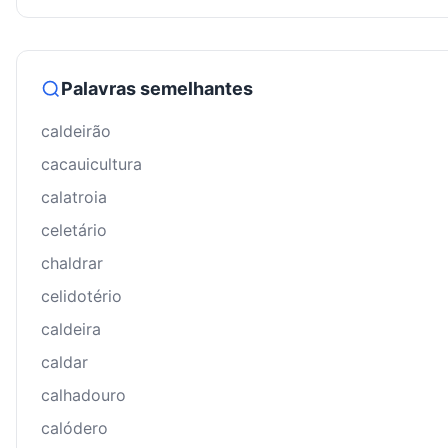
Palavras semelhantes
caldeirão
cacauicultura
calatroia
celetário
chaldrar
celidotério
caldeira
caldar
calhadouro
calódero