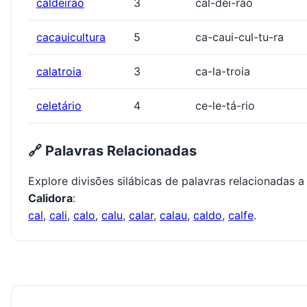
caldeirão
3
cal-dei-rão
cacauicultura
5
ca-caui-cul-tu-ra
calatroia
3
ca-la-troia
celetário
4
ce-le-tá-rio
🔗 Palavras Relacionadas
Explore divisões silábicas de palavras relacionadas a
Calidora
:
cal
,
cali
,
calo
,
calu
,
calar
,
calau
,
caldo
,
calfe
.