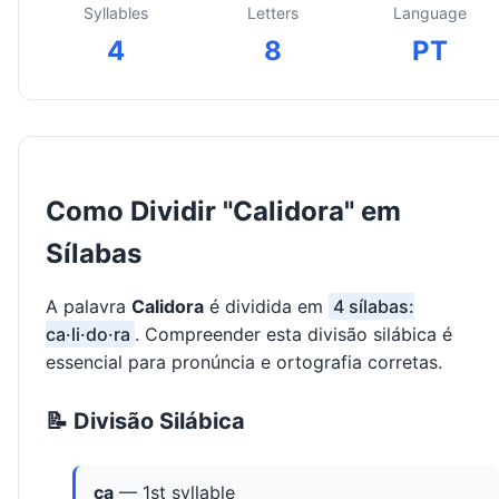
Syllables
Letters
Language
4
8
PT
Como Dividir "Calidora" em
Sílabas
A palavra
Calidora
é dividida em
4 sílabas:
ca·li·do·ra
. Compreender esta divisão silábica é
essencial para pronúncia e ortografia corretas.
📝 Divisão Silábica
ca
— 1st syllable