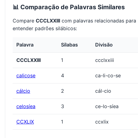
📊 Comparação de Palavras Similares
Compare
CCCLXXIII
com palavras relacionadas para
entender padrões silábicos:
Palavra
Sílabas
Divisão
CCCLXXIII
1
ccclxxiii
calicose
4
ca-li-co-se
cálcio
2
cál-cio
celosíea
3
ce-lo-síea
CCXLIX
1
ccxlix