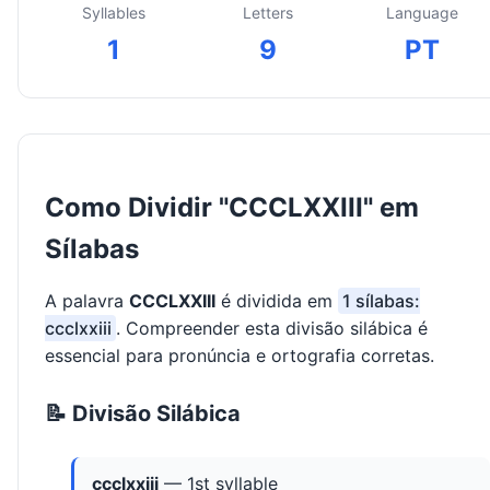
Syllables
Letters
Language
1
9
PT
Como Dividir "CCCLXXIII" em
Sílabas
A palavra
CCCLXXIII
é dividida em
1 sílabas:
ccclxxiii
. Compreender esta divisão silábica é
essencial para pronúncia e ortografia corretas.
📝 Divisão Silábica
ccclxxiii
— 1st syllable