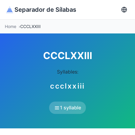
Separador de Sílabas
Home
CCCLXXIII
CCCLXXIII
Syllables:
ccclxxiii
1 syllable