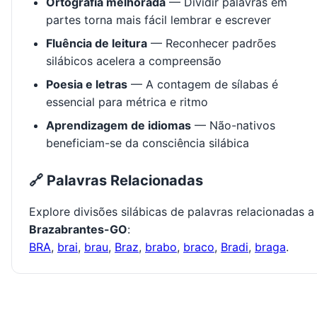
Ortografia melhorada
— Dividir palavras em
partes torna mais fácil lembrar e escrever
Fluência de leitura
— Reconhecer padrões
silábicos acelera a compreensão
Poesia e letras
— A contagem de sílabas é
essencial para métrica e ritmo
Aprendizagem de idiomas
— Não-nativos
beneficiam-se da consciência silábica
🔗 Palavras Relacionadas
Explore divisões silábicas de palavras relacionadas a
Brazabrantes-GO
:
BRA
,
brai
,
brau
,
Braz
,
brabo
,
braco
,
Bradi
,
braga
.