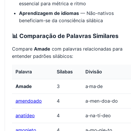
essencial para métrica e ritmo
Aprendizagem de idiomas
— Não-nativos
beneficiam-se da consciência silábica
📊 Comparação de Palavras Similares
Compare
Amade
com palavras relacionadas para
entender padrões silábicos:
Palavra
Sílabas
Divisão
Amade
3
a·ma·de
amendoado
4
a-men-doa-do
anatídeo
4
a-na-tí-deo
amonieto
4
a-mo-nie-to