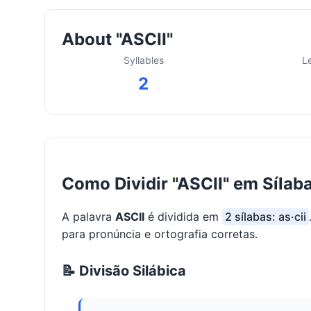
About "ASCII"
Syllables
L
2
Como Dividir "ASCII" em Sílab
A palavra
ASCII
é dividida em
2 sílabas: as·cii
para pronúncia e ortografia corretas.
📝 Divisão Silábica