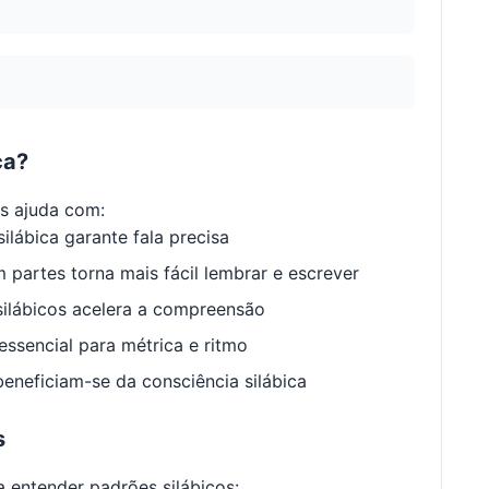
ca?
s ajuda com:
ilábica garante fala precisa
 partes torna mais fácil lembrar e escrever
ilábicos acelera a compreensão
ssencial para métrica e ritmo
neficiam-se da consciência silábica
s
 entender padrões silábicos: