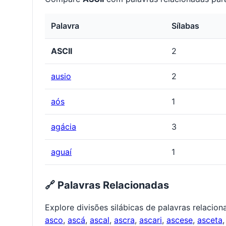
Palavra
Sílabas
ASCII
2
ausio
2
aós
1
agácia
3
aguaí
1
🔗 Palavras Relacionadas
Explore divisões silábicas de palavras relacio
asco
,
ascá
,
ascal
,
ascra
,
ascari
,
ascese
,
asceta