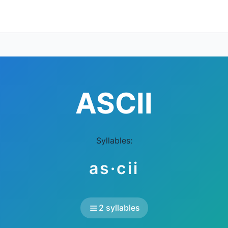
ASCII
Syllables:
as·cii
2 syllables