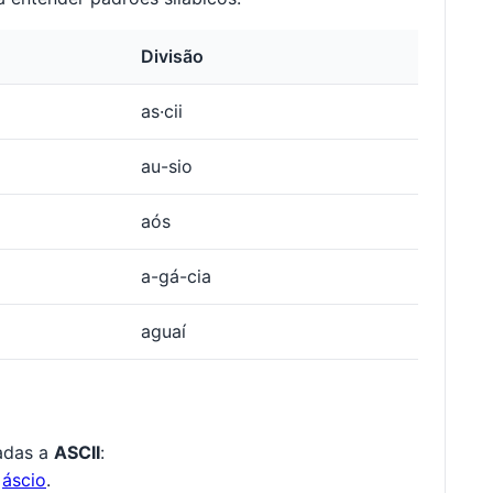
Divisão
as·cii
au-sio
aós
a-gá-cia
aguaí
nadas a
ASCII
:
,
áscio
.