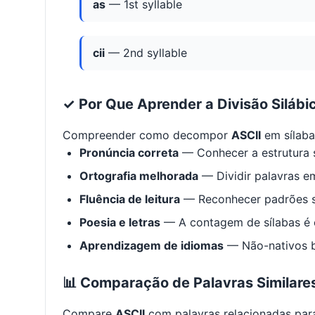
as
— 1st syllable
cii
— 2nd syllable
✓ Por Que Aprender a Divisão Silábi
Compreender como decompor
ASCII
em sílaba
Pronúncia correta
— Conhecer a estrutura s
Ortografia melhorada
— Dividir palavras em
Fluência de leitura
— Reconhecer padrões s
Poesia e letras
— A contagem de sílabas é e
Aprendizagem de idiomas
— Não-nativos be
📊 Comparação de Palavras Similare
Compare
ASCII
com palavras relacionadas para