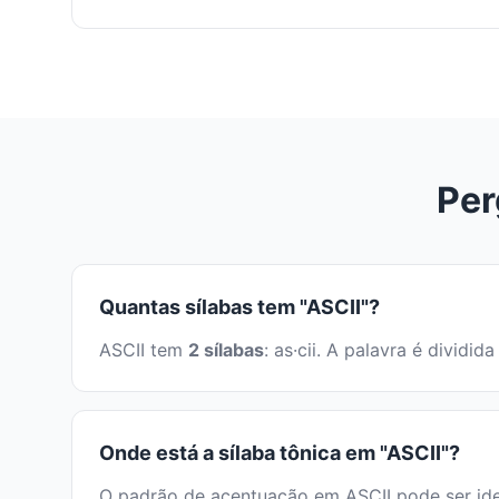
Per
Quantas sílabas tem "ASCII"?
ASCII tem
2 sílabas
: as·cii. A palavra é divid
Onde está a sílaba tônica em "ASCII"?
O padrão de acentuação em ASCII pode ser iden