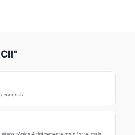
CII"
ia completa.
ílaba tônica é tipicamente mais forte, mais