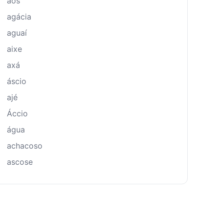
aós
agácia
aguaí
aixe
axá
áscio
ajé
Áccio
água
achacoso
ascose